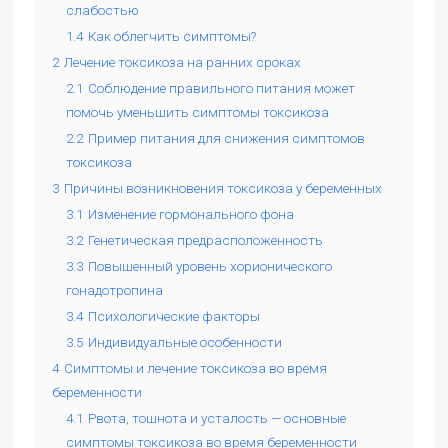
слабостью
1.4
Как облегчить симптомы?
2
Лечение токсикоза на ранних сроках
2.1
Соблюдение правильного питания может
помочь уменьшить симптомы токсикоза
2.2
Пример питания для снижения симптомов
токсикоза
3
Причины возникновения токсикоза у беременных
3.1
Изменение гормонального фона
3.2
Генетическая предрасположенность
3.3
Повышенный уровень хорионического
гонадотропина
3.4
Психологические факторы
3.5
Индивидуальные особенности
4
Симптомы и лечение токсикоза во время
беременности
4.1
Рвота, тошнота и усталость — основные
симптомы токсикоза во время беременности