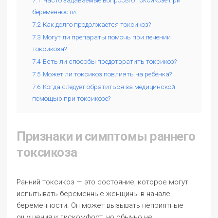
7.1
Часто задаваемые вопросы о токсикозе при
беременности:
7.2
Как долго продолжается токсикоз?
7.3
Могут ли препараты помочь при лечении
токсикоза?
7.4
Есть ли способы предотвратить токсикоз?
7.5
Может ли токсикоз повлиять на ребенка?
7.6
Когда следует обратиться за медицинской
помощью при токсикозе?
Признаки и симптомы раннего
токсикоза
Ранний токсикоз — это состояние, которое могут
испытывать беременные женщины в начале
беременности. Он может вызывать неприятные
ощущения и дискомфорт, но обычно не