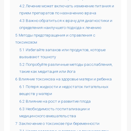
4.2
Лечение может включать изменение питания и
прием препаратов по назначению врача
4.3
Важно обратиться к врачу для диагностики и
определения наилучшего подхода к лечению
5
Методы предотвращения и справления с
токсикозом
5.1
Избегайте запахов или продуктов, которые
вызывают тошноту
5.2
Попробуйте различные методы расслабления,
такие как медитация или йога
6
Влияние токсикоза на здоровье матери и ребенка
6.1
Потеря жидкости и недостаток питательных
веществ у матери
6.2
Влияние на рост и развитие плода
6.3
Необходимость госпитализации и
медицинского вмешательства
7
Заключение о токсикозе при беременности