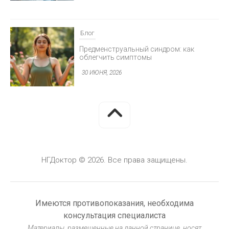
Предменструальный синдром: как
облегчить симптомы
30 ИЮНЯ, 2026
Блог
Минимально инвазивная хирургия
глаукомы
30 ИЮНЯ, 2026
НГДоктор © 2026. Все права защищены.
Блог
Герметизация фиссур у детей: защита от
кариеса
Имеются противопоказания, необходима
30 ИЮНЯ, 2026
консультация специалиста
Материалы, размещенные на данной странице, носят