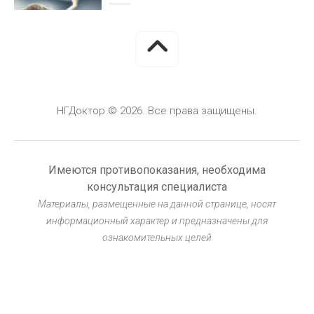
Минимально инвазивная хирургия
глаукомы
30 ИЮНЯ, 2026
НГДоктор © 2026. Все права защищены.
Блог
Герметизация фиссур у детей: защита от
кариеса
Имеются противопоказания, необходима
30 ИЮНЯ, 2026
консультация специалиста
Материалы, размещенные на данной странице, носят
информационный характер и предназначены для
ознакомительных целей
Блог
Клещевой энцефалит: вакцинация и
защита
30 ИЮНЯ, 2026