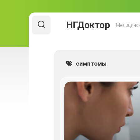
Перейти
НГДоктор
к
Медицинск
содержанию
симптомы