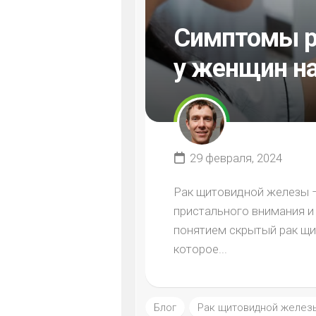
Симптомы р
у женщин на
29 февраля, 2024
Рак щитовидной железы –
пристального внимания и
понятием скрытый рак щ
которое...
Блог
Рак щитовидной желез