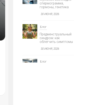
Блог
Я
Предменструальный
синдром: как
облегчить симптомы
30 ИЮНЯ, 2026
Блог
Минимально
инвазивная хирургия
AGNOSTIKA
глаукомы
30 ИЮНЯ, 2026
Е
Блог
Герметизация фиссур
у детей: защита от
кариеса
30 ИЮНЯ, 2026