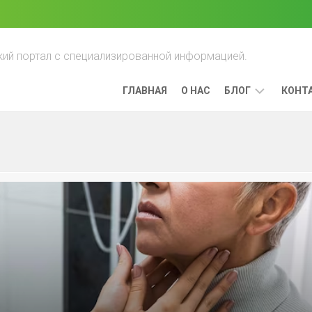
ий портал с специализированной информацией.
ГЛАВНАЯ
О НАС
БЛОГ
КОНТ
ПРЕИМУЩЕСТ
ЛЕЧЕНИЯ
РАКА,
ВЫЯВЛЕННОГО
НА
РАННИХ
СТАДИЯХ
ЛИМФОМА:
КАК
ОНА
РАЗВИВАЕТСЯ
И
КАК