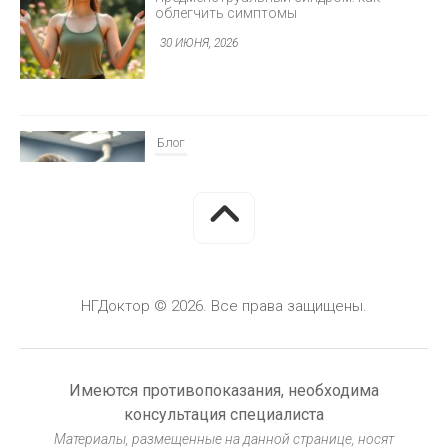
облегчить симптомы
30 ИЮНЯ, 2026
Блог
Минимально инвазивная хирургия
глаукомы
30 ИЮНЯ, 2026
НГДоктор © 2026. Все права защищены.
Блог
Герметизация фиссур у детей: защита от
кариеса
Имеются противопоказания, необходима
30 ИЮНЯ, 2026
консультация специалиста
Материалы, размещенные на данной странице, носят