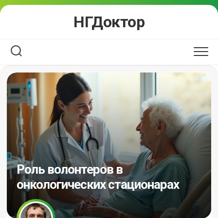
Перейти
НГДоктор
к
содержанию
Роль волонтеров в
онкологических стационарах