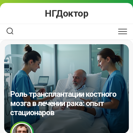
Перейти
НГДоктор
к
содержанию
Роль трансплантации костного
мозга в лечении рака: опыт
стационаров