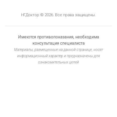
НГДоктор © 2026. Все права защищены.
Блог
Герметизация фиссур у детей: защита от
кариеса
Имеются противопоказания, необходима
30 ИЮНЯ, 2026
консультация специалиста
Материалы, размещенные на данной странице, носят
информационный характер и предназначены для
ознакомительных целей
Блог
Клещевой энцефалит: вакцинация и
защита
30 ИЮНЯ, 2026