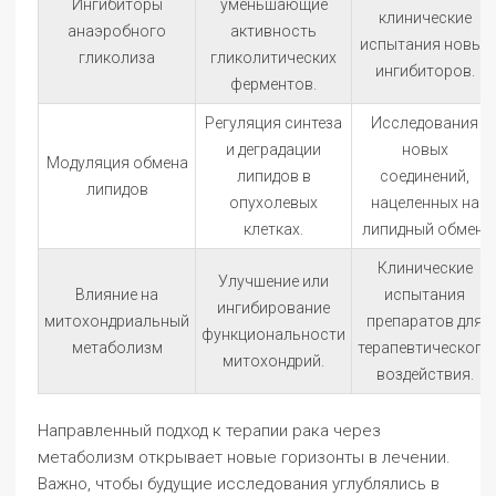
Ингибиторы
уменьшающие
клинические
анаэробного
активность
испытания новых
гликолиза
гликолитических
ингибиторов.
ферментов.
Регуляция синтеза
Исследования
и деградации
новых
Модуляция обмена
липидов в
соединений,
липидов
опухолевых
нацеленных на
клетках.
липидный обмен.
Клинические
Улучшение или
Влияние на
испытания
ингибирование
митохондриальный
препаратов для
функциональности
метаболизм
терапевтического
митохондрий.
воздействия.
Направленный подход к терапии рака через
метаболизм открывает новые горизонты в лечении.
Важно, чтобы будущие исследования углублялись в