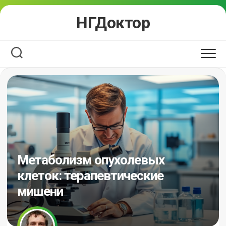
Перейти
НГДоктор
к
содержанию
Метаболизм опухолевых
клеток: терапевтические
мишени