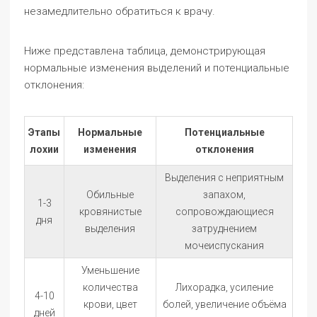
незамедлительно обратиться к врачу.
Ниже представлена таблица, демонстрирующая
нормальные изменения выделений и потенциальные
отклонения:
Этапы
Нормальные
Потенциальные
лохии
изменения
отклонения
Выделения с неприятным
Обильные
запахом,
1-3
кровянистые
сопровождающиеся
дня
выделения
затруднением
мочеиспускания
Уменьшение
количества
Лихорадка, усиление
4-10
крови, цвет
болей, увеличение объёма
дней