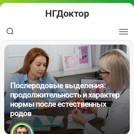
Перейти
НГДоктор
к
содержанию
Послеродовые выделения:
продолжительность и характер
нормы после естественных
родов