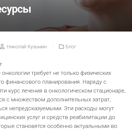
есурсы
ЕЕ
ЛЕЧАТ?
КОНСУЛЬТАЦИ
ГЕМАТОЛОГА
ПРИ
ПОДОЗРЕНИИ
НА
Николай Кузьмин
Блог
РАК
КРОВИ
т
ЛЕЙКЕМИЯ:
 онкологии требует не только физических
СИМПТОМЫ,DI
И
ого финансового планирования. Наряду с
СОВРЕМЕННЫ
и курс лечения в онкологическом стационаре,
МЕТОДЫ
ЛЕЧЕНИЯ
ся с множеством дополнительных затрат,
ься непредсказуемыми. Эти расходы могут
ицинских услуг и средств реабилитации до
торые становятся особенно актуальными во