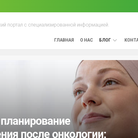
ий портал с специализированной информацией.
ГЛАВНАЯ
О НАС
БЛОГ
КОНТ
ПРЕИМУЩЕСТ
ЛЕЧЕНИЯ
РАКА,
ВЫЯВЛЕННОГО
НА
РАННИХ
СТАДИЯХ
ЛИМФОМА:
КАК
 планирование
ОНА
РАЗВИВАЕТСЯ
ния после онкологии:
И
КАК