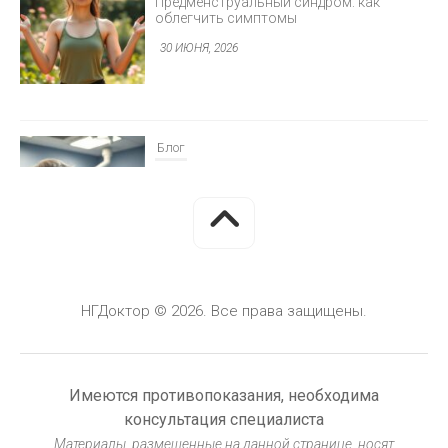
Предменструальный синдром: как
облегчить симптомы
30 ИЮНЯ, 2026
Блог
Минимально инвазивная хирургия
глаукомы
30 ИЮНЯ, 2026
НГДоктор © 2026. Все права защищены.
Блог
Герметизация фиссур у детей: защита от
кариеса
Имеются противопоказания, необходима
30 ИЮНЯ, 2026
консультация специалиста
Материалы, размещенные на данной странице, носят