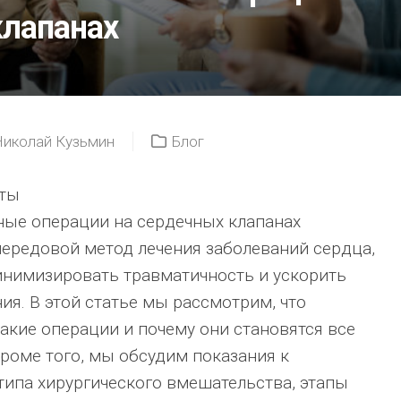
клапанах
ЕЕ
ЛЕЧАТ?
КОНСУЛЬТАЦИ
ГЕМАТОЛОГА
ПРИ
ПОДОЗРЕНИИ
НА
Николай Кузьмин
Блог
РАК
КРОВИ
ты
ЛЕЙКЕМИЯ:
ые операции на сердечных клапанах
СИМПТОМЫ,DI
И
ередовой метод лечения заболеваний сердца,
СОВРЕМЕННЫ
инимизировать травматичность и ускорить
МЕТОДЫ
ЛЕЧЕНИЯ
ия. В этой статье мы рассмотрим, что
акие операции и почему они становятся все
роме того, мы обсудим показания к
ипа хирургического вмешательства, этапы