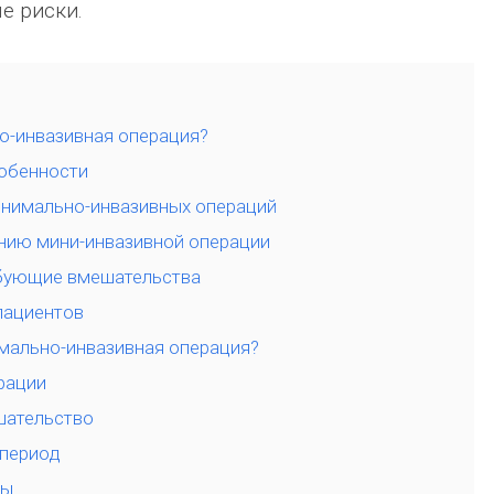
е риски.
о-инвазивная операция?
собенности
нимально-инвазивных операций
нию мини-инвазивной операции
ебующие вмешательства
пациентов
мально-инвазивная операция?
рации
шательство
период
зы