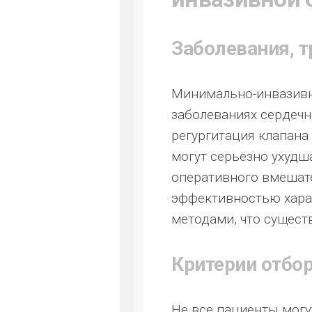
Заболевания, 
Минимально-инвазивн
заболеваниях сердечны
регургитация клапана
могут серьёзно ухудш
оперативного вмешат
эффективностью хара
методами, что сущест
Критерии отбо
Не все пациенты мог