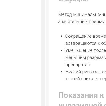
Метод минимально-ин
значительных преиму
Сокращение време
возвращаются к о
Уменьшение после
меньшим разрезам
препаратов.
Низкий риск осло
тканей снижает ве
Показания к
инвазивной 