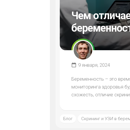
Чем отличае
беременнос
9 января, 2024
Беременность – это врем
мониторинга здоровья б
схожесть, отличие скрини
Блог
Скрининг и УЗИ в бере