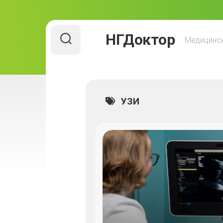
Перейти
НГДоктор
к
Медицинск
содержанию
УЗИ