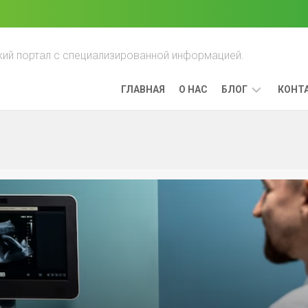
ий портал с специализированной информацией.
ГЛАВНАЯ
О НАС
БЛОГ
КОНТ
ПРЕИМУЩЕСТ
ЛЕЧЕНИЯ
РАКА,
ВЫЯВЛЕННОГО
НА
РАННИХ
СТАДИЯХ
ЛИМФОМА:
КАК
ОНА
РАЗВИВАЕТСЯ
И
КАК