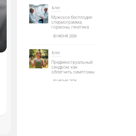
Блог
Мужское бесплодие:
спермограмма,
Я
гормоны, генетика
30 ИЮНЯ, 2026
Блог
Предменструальный
синдром: как
облегчить симптомы
AGNOSTIKA
30 ИЮНЯ, 2026
Е
Блог
Минимально
инвазивная хирургия
глаукомы
30 ИЮНЯ, 2026