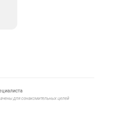
Блог
Герметизация фиссур
у детей: защита от
кариеса
30 ИЮНЯ, 2026
Блог
Клещевой энцефалит:
вакцинация и защита
30 ИЮНЯ, 2026
ециалиста
начены для ознакомительных целей