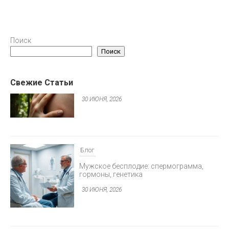
Блог
Клещевой энцефалит: вакцинация и
Поиск
защита
Поиск
30 ИЮНЯ, 2026
Свежие Статьи
Блог
Мужское бесплодие: спермограмма,
гормоны, генетика
30 ИЮНЯ, 2026
Блог
Предменструальный синдром: как
облегчить симптомы