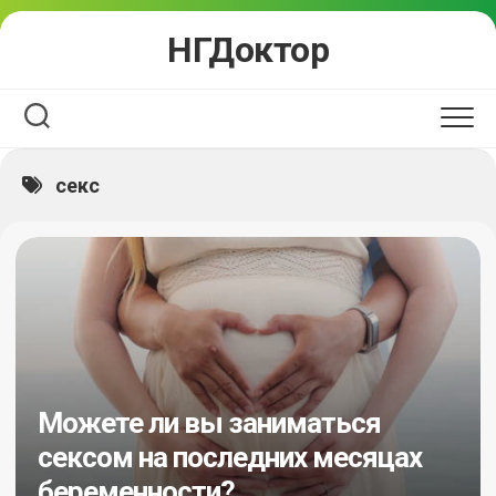
Перейти
НГДоктор
к
содержанию
секс
Можете ли вы заниматься
сексом на последних месяцах
беременности?