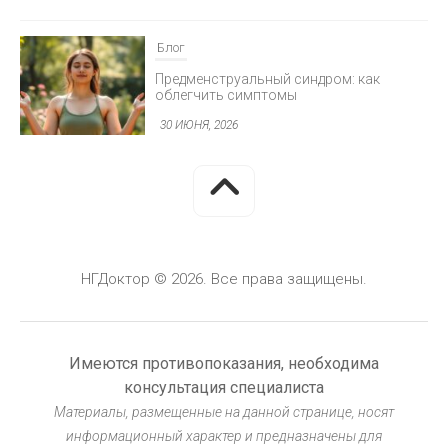
облегчить симптомы
30 ИЮНЯ, 2026
Блог
Минимально инвазивная хирургия
глаукомы
30 ИЮНЯ, 2026
НГДоктор © 2026. Все права защищены.
Блог
Герметизация фиссур у детей: защита от
кариеса
Имеются противопоказания, необходима
30 ИЮНЯ, 2026
консультация специалиста
Материалы, размещенные на данной странице, носят
информационный характер и предназначены для