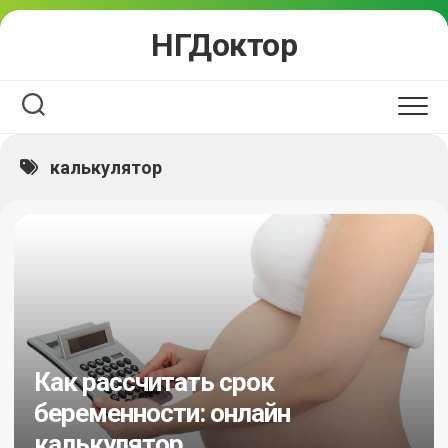
Перейти
НГДоктор
к
содержанию
калькулятор
Как рассчитать срок
беременности: онлайн
калькулятор