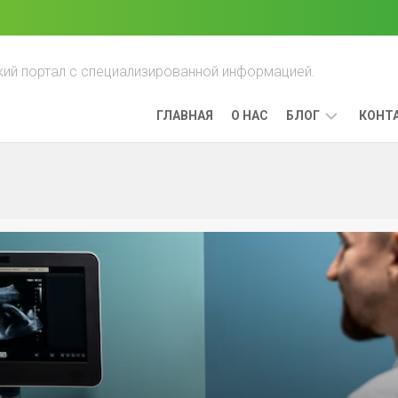
ий портал с специализированной информацией.
ГЛАВНАЯ
О НАС
БЛОГ
КОНТ
ПРЕИМУЩЕСТ
ЛЕЧЕНИЯ
РАКА,
ВЫЯВЛЕННОГО
НА
РАННИХ
СТАДИЯХ
ЛИМФОМА:
КАК
ОНА
РАЗВИВАЕТСЯ
И
КАК