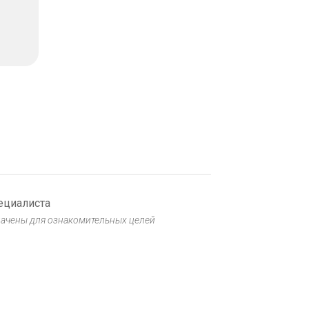
Блог
Герметизация фиссур
у детей: защита от
кариеса
30 ИЮНЯ, 2026
ециалиста
начены для ознакомительных целей