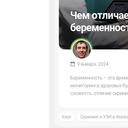
Чем отличае
беременнос
9 января, 2024
Беременность – это врем
мониторинга здоровья б
схожесть, отличие скрини
Блог
Скрининг и УЗИ в бере