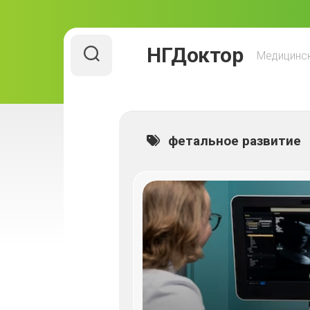
Перейти
НГДоктор
к
Медицинск
содержанию
фетальное развитие