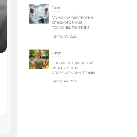
Блог
Мужское бесплодие:
Я
спермограмма,
гормоны, генетика
30 ИЮНЯ, 2026
Блог
Предменструальный
синдром: как
облегчить симптомы
AGNOSTIKA
30 ИЮНЯ, 2026
Е
Блог
Минимально
инвазивная хирургия
глаукомы
30 ИЮНЯ, 2026