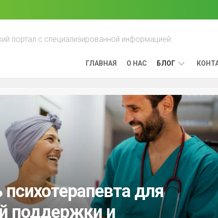
ий портал с специализированной информацией.
ГЛАВНАЯ
О НАС
БЛОГ
КОНТ
ПРЕИМУЩЕСТ
ЛЕЧЕНИЯ
РАКА,
ВЫЯВЛЕННОГО
НА
РАННИХ
СТАДИЯХ
ЛИМФОМА:
КАК
 психотерапевта для
ОНА
РАЗВИВАЕТСЯ
й поддержки и
И
КАК