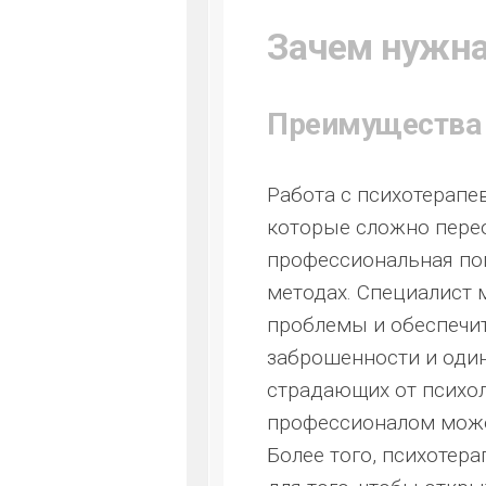
Зачем нужна
Преимущества 
Работа с психотерап
которые сложно перео
профессиональная пом
методах. Специалист
проблемы и обеспечит
заброшенности и один
страдающих от психол
профессионалом може
Более того, психотер