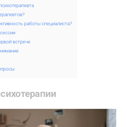
психотерапевта
терапевтов?
ктивность работы специалиста?
 сессии
ервой встрече
внимание
опросы
сихотерапии