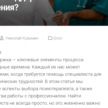
ения?
ЕЕ
ЛЕЧАТ?
КОНСУЛЬТАЦИ
ГЕМАТОЛОГА
ПРИ
ПОДОЗРЕНИИ
НА
Николай Кузьмин
Блог
РАК
КРОВИ
т
ЛЕЙКЕМИЯ:
ержка — ключевые элементы процесса
СИМПТОМЫ,DI
И
дные времена. Каждый из нас может
СОВРЕМЕННЫ
иями, когда требуется помощь специалиста для
МЕТОДЫ
ЛЕЧЕНИЯ
ических трудностей. В этом статья мы
аспекты выбора психотерапевта, а также
ва работы с профессионалом. Найти
ста не всегда просто, но это жизненно важно