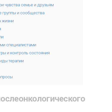
ои чувства семье и друзьям
группы и сообщества
а жизни
я
ли
ими специалистами
ры и контроль состояния
иды терапии
опросы
ослеонкологического