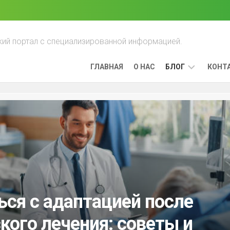
ий портал с специализированной информацией.
ГЛАВНАЯ
О НАС
БЛОГ
КОНТ
ПРЕИМУЩЕСТ
ЛЕЧЕНИЯ
РАКА,
ВЫЯВЛЕННОГО
НА
РАННИХ
СТАДИЯХ
ЛИМФОМА:
КАК
ься с адаптацией после
ОНА
РАЗВИВАЕТСЯ
кого лечения: советы и
И
КАК