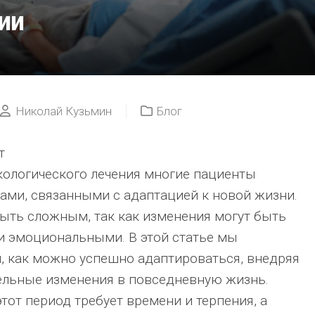
ии
ЕЕ
ЛЕЧАТ?
КОНСУЛЬТАЦИ
ГЕМАТОЛОГА
ПРИ
ПОДОЗРЕНИИ
НА
Николай Кузьмин
Блог
РАК
КРОВИ
т
ЛЕЙКЕМИЯ:
кологического лечения многие пациенты
СИМПТОМЫ,DI
И
ами, связанными с адаптацией к новой жизни.
СОВРЕМЕННЫ
ыть сложным, так как изменения могут быть
МЕТОДЫ
ЛЕЧЕНИЯ
 и эмоциональными. В этой статье мы
, как можно успешно адаптироваться, внедряя
ельные изменения в повседневную жизнь.
тот период требует времени и терпения, а