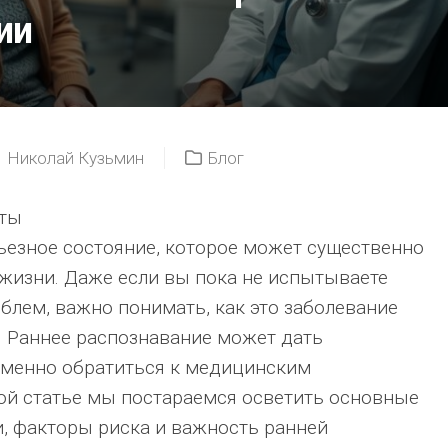
ии
ЕЕ
ЛЕЧАТ?
КОНСУЛЬТАЦИ
ГЕМАТОЛОГА
ПРИ
ПОДОЗРЕНИИ
НА
Николай Кузьмин
Блог
РАК
КРОВИ
ты
ЛЕЙКЕМИЯ:
ьезное состояние, которое может существенно
СИМПТОМЫ,DI
И
 жизни. Даже если вы пока не испытываете
СОВРЕМЕННЫ
лем, важно понимать, как это заболевание
МЕТОДЫ
ЛЕЧЕНИЯ
. Раннее распознавание может дать
менно обратиться к медицинским
ой статье мы постараемся осветить основные
, факторы риска и важность ранней