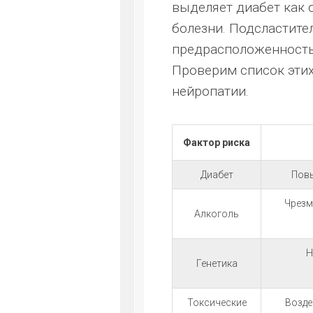
выделяет диабет как 
болезни. Подсластите
предрасположенность 
Проверим список этих
нейропатии.
Фактор риска
Диабет
Повы
Чрезм
Алкоголь
Н
Генетика
Токсические
Возде