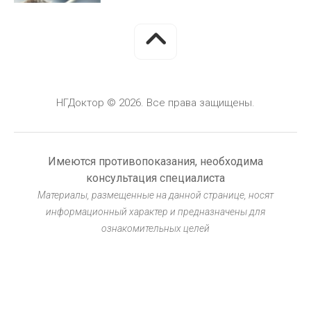
Минимально инвазивная хирургия
глаукомы
30 ИЮНЯ, 2026
НГДоктор © 2026. Все права защищены.
Блог
Герметизация фиссур у детей: защита от
кариеса
Имеются противопоказания, необходима
30 ИЮНЯ, 2026
консультация специалиста
Материалы, размещенные на данной странице, носят
информационный характер и предназначены для
ознакомительных целей
Блог
Клещевой энцефалит: вакцинация и
защита
30 ИЮНЯ, 2026