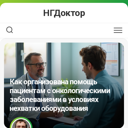
Перейти
НГДоктор
к
содержанию
Как организована помощь
пациентам с онкологическими
заболеваниями в условиях
нехватки оборудования