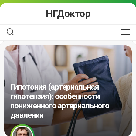
Перейти
НГДоктор
к
содержанию
Гипотония (артериальная
гипотензия): особенности
пониженного артериального
давления